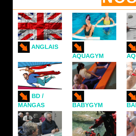
ANGLAIS
AQUAGYM
AQ
BD /
MANGAS
BABYGYM
BA