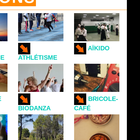
AÏKIDO
IE
ATHLÉTISME
E
BRICOLE-
BIODANZA
CAFÉ