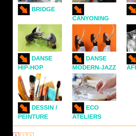
BRIDGE
CANYONING
DANSE
DANSE
HIP-HOP
MODERN-JAZZ
AF
DESSIN /
ECO
PEINTURE
ATELIERS
1
2
3