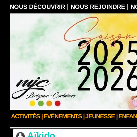
NOUS DÉCOUVRIR |
NOUS REJOINDRE |
N
ACTIVITÉS |
EVÈNEMENTS |
JEUNESSE |
ENFAN
ACCUEIL
>
NOS CLUBS & SECTIONS
Aïkido