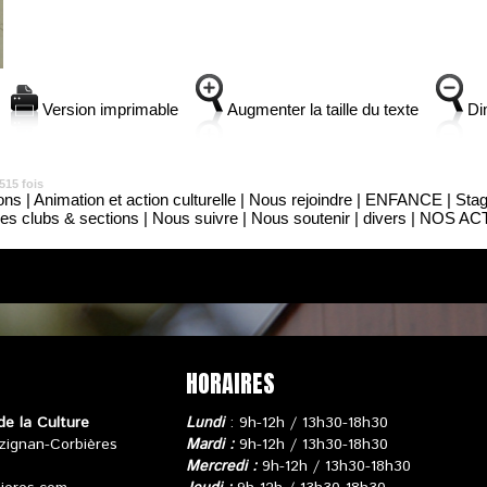
Version imprimable
Augmenter la taille du texte
Dim
515 fois
ons
|
Animation et action culturelle
|
Nous rejoindre
|
ENFANCE
|
Stag
es clubs & sections
|
Nous suivre
|
Nous soutenir
|
divers
|
NOS ACT
HORAIRES
de la Culture
Lundi
: 9h-12h / 13h30-18h30
zignan-Corbières
Mardi :
9h-12h / 13h30-18h30
Mercredi :
9h-12h / 13h30-18h30