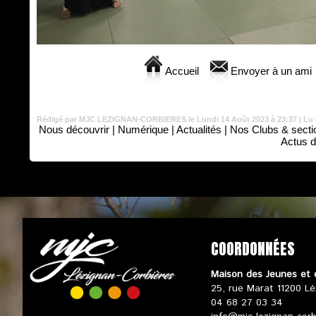
Accueil
Envoyer à un ami
Rédigé par MJC LEZIGNAN-CORBIERES le Lundi 14 Août 2023 à 23:37 | Lu 
Nous découvrir
|
Numérique
|
Actualités
|
Nos Clubs & secti
Actus d
COORDONNÉES
Maison des Jeunes et 
25, rue Marat 11200 Lé
04 68 27 03 34