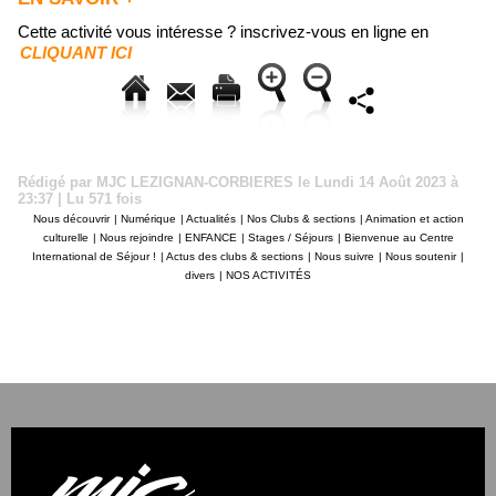
Cette activité vous intéresse ? inscrivez-vous en ligne en
CLIQUANT ICI
Rédigé par MJC LEZIGNAN-CORBIERES le Lundi 14 Août 2023 à
23:37 | Lu 571 fois
Nous découvrir
|
Numérique
|
Actualités
|
Nos Clubs & sections
|
Animation et action
culturelle
|
Nous rejoindre
|
ENFANCE
|
Stages / Séjours
|
Bienvenue au Centre
International de Séjour !
|
Actus des clubs & sections
|
Nous suivre
|
Nous soutenir
|
divers
|
NOS ACTIVITÉS