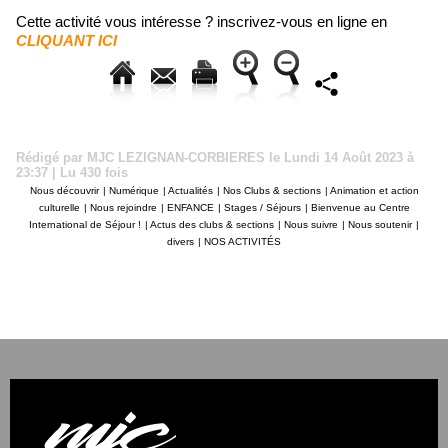
Cette activité vous intéresse ? inscrivez-vous en ligne en
CLIQUANT ICI
Rédigé par MJC LEZIGNAN-CORBIERES le Lundi 14 Août 2023 à
23:37 | Lu 430 fois
Nous découvrir
|
Numérique
|
Actualités
|
Nos Clubs & sections
|
Animation et action
culturelle
|
Nous rejoindre
|
ENFANCE
|
Stages / Séjours
|
Bienvenue au Centre
International de Séjour !
|
Actus des clubs & sections
|
Nous suivre
|
Nous soutenir
|
divers
|
NOS ACTIVITÉS