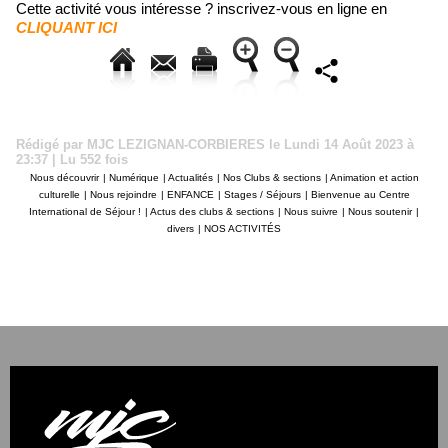
Cette activité vous intéresse ? inscrivez-vous en ligne en
CLIQUANT ICI
Rédigé par MJC LEZIGNAN-CORBIERES le Lundi 14 Août 2023 à
23:37 | Lu 552 fois
Nous découvrir
|
Numérique
|
Actualités
|
Nos Clubs & sections
|
Animation et action
culturelle
|
Nous rejoindre
|
ENFANCE
|
Stages / Séjours
|
Bienvenue au Centre
International de Séjour !
|
Actus des clubs & sections
|
Nous suivre
|
Nous soutenir
|
divers
|
NOS ACTIVITÉS