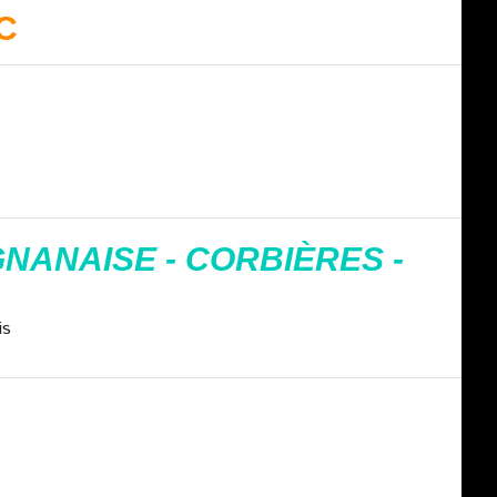
JC
ANAISE - CORBIÈRES -
is