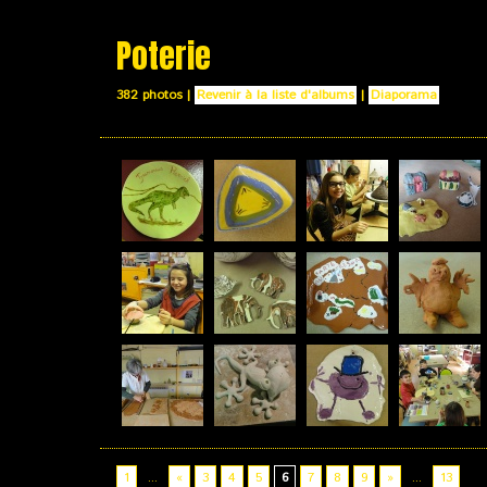
Poterie
382 photos
|
Revenir à la liste d'albums
|
Diaporama
1
...
«
3
4
5
6
7
8
9
»
...
13