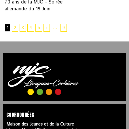
70 ans de la MJC - Soirée
allemande du 19 Juin
1
2
3
4
5
»
...
9
COORDONNÉES
Maison des Jeunes et de la Culture