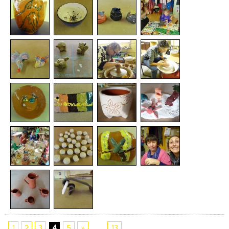
1
2
3
4
5
»
...
13