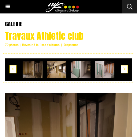
GALERIE
Travaux Athletic club
70 photos
|
Revenir à la liste d'albums
|
Diaporama
<
>