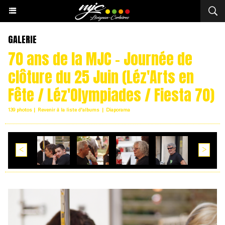
GALERIE
70 ans de la MJC - Journée de
clôture du 25 Juin (Léz'Arts en
Fête / Léz'Olympiades / Fiesta 70)
139 photos
|
Revenir à la liste d'albums
|
Diaporama
<
>