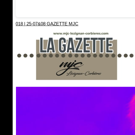
018 | 25-07&08 GAZETTE MJC