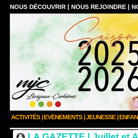
NOUS DÉCOUVRIR |
NOUS REJOINDRE |
N
ACTIVITÉS |
EVÈNEMENTS |
JEUNESSE |
ENFAN
ACCUEIL
>
NOUS SUIVRE
>
LE JOURNAL DE LA MJC
LA GAZETTE | Juillet et 