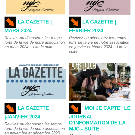
LA GAZETTE |
LA GAZETTE |
MARS 2024
FÉVRIER 2024
Revivez ou découvrez les temps
Revivez ou découvrez les temps
forts de la vie de notre association
forts de la vie de notre association
en mars 2024.
Lire la suite
en janvier et février 2024.
Lire la
suite
LA GAZETTE
"MOI JE CAPTE" LE
|JANVIER 2024
JOURNAL
D'INFORMATION DE LA
Revivez ou découvrez les temps
MJC - SUITE
forts de la vie de notre association
en novembre et décembre 2023.