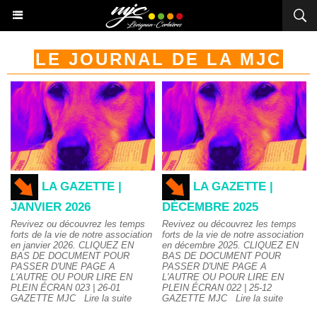
LE JOURNAL DE LA MJC
LA GAZETTE |
LA GAZETTE |
JANVIER 2026
DÉCEMBRE 2025
Revivez ou découvrez les temps
Revivez ou découvrez les temps
forts de la vie de notre association
forts de la vie de notre association
en janvier 2026. CLIQUEZ EN
en décembre 2025. CLIQUEZ EN
BAS DE DOCUMENT POUR
BAS DE DOCUMENT POUR
PASSER D'UNE PAGE A
PASSER D'UNE PAGE A
L'AUTRE OU POUR LIRE EN
L'AUTRE OU POUR LIRE EN
PLEIN ÉCRAN 023 | 26-01
PLEIN ÉCRAN 022 | 25-12
GAZETTE MJC
Lire la suite
GAZETTE MJC
Lire la suite