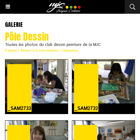
GALERIE
Pôle Dessin
Toutes les photos du club dessin peinture de la MJC
4 photos
|
Revenir à la liste d'albums
|
Diaporama
_SAM2733
_SAM2732