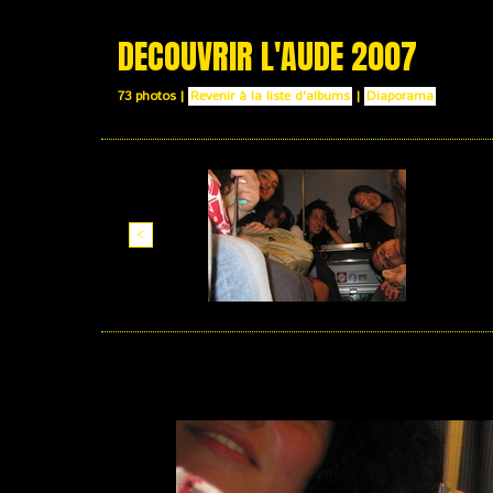
DECOUVRIR L'AUDE 2007
73 photos
|
Revenir à la liste d'albums
|
Diaporama
<
09 juillet.jpg