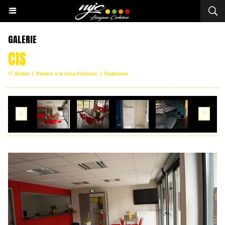
GALERIE
CIS
17 photos
|
Revenir à la liste d'albums
|
Diaporama
<
>