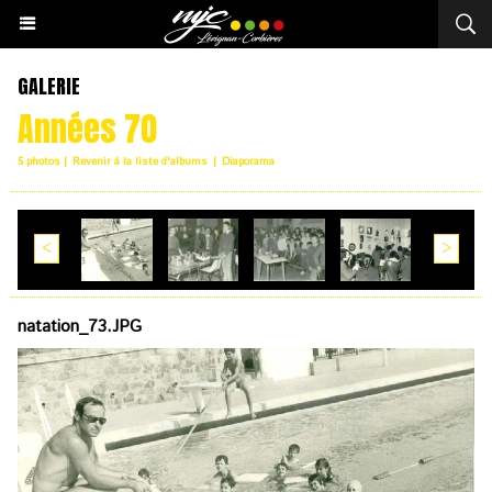
GALERIE
Années 70
5 photos
|
Revenir à la liste d'albums
|
Diaporama
<
>
natation_73.JPG