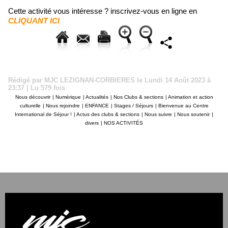
Cette activité vous intéresse ? inscrivez-vous en ligne en
CLIQUANT ICI
Rédigé par MJC LEZIGNAN-CORBIERES le Lundi 14 Août 2023 à
23:37 | Lu 579 fois
Nous découvrir
|
Numérique
|
Actualités
|
Nos Clubs & sections
|
Animation et action
culturelle
|
Nous rejoindre
|
ENFANCE
|
Stages / Séjours
|
Bienvenue au Centre
International de Séjour !
|
Actus des clubs & sections
|
Nous suivre
|
Nous soutenir
|
divers
|
NOS ACTIVITÉS