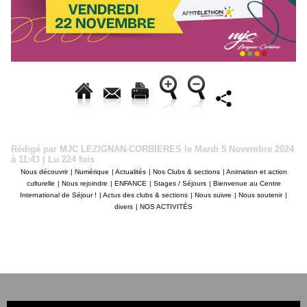
Rédigé par MJC LEZIGNAN-CORBIERES le Mardi 5 Novembre 2024
à 11:43 | Lu 224 fois
Nous découvrir
|
Numérique
|
Actualités
|
Nos Clubs & sections
|
Animation et action
culturelle
|
Nous rejoindre
|
ENFANCE
|
Stages / Séjours
|
Bienvenue au Centre
International de Séjour !
|
Actus des clubs & sections
|
Nous suivre
|
Nous soutenir
|
divers
|
NOS ACTIVITÉS