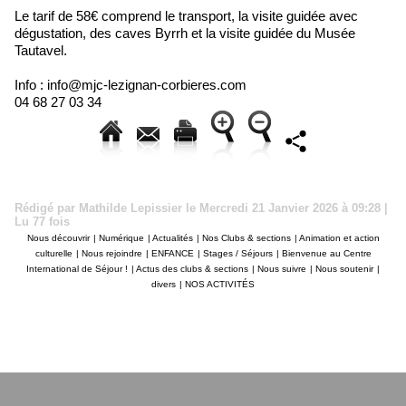
Le tarif de 58€ comprend le transport, la visite guidée avec
dégustation, des caves Byrrh et la visite guidée du Musée
Tautavel.
Info : info@mjc-lezignan-corbieres.com
04 68 27 03 34
Rédigé par Mathilde Lepissier le Mercredi 21 Janvier 2026 à 09:28 |
Lu 77 fois
Nous découvrir
|
Numérique
|
Actualités
|
Nos Clubs & sections
|
Animation et action
culturelle
|
Nous rejoindre
|
ENFANCE
|
Stages / Séjours
|
Bienvenue au Centre
International de Séjour !
|
Actus des clubs & sections
|
Nous suivre
|
Nous soutenir
|
divers
|
NOS ACTIVITÉS