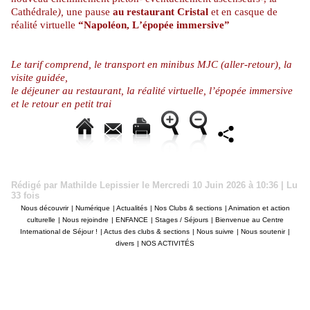
Cathédrale
),
une pause
au restaurant Cristal
et en casque de
réalité virtuelle
“Napoléon, L’épopée immersive”
Le tarif comprend, le transport en minibus MJC (aller-retour), la
visite guidée,
le déjeuner au restaurant, la réalité virtuelle, l’épopée immersive
et le retour en petit trai
Rédigé par Mathilde Lepissier le Mercredi 10 Juin 2026 à 10:36 | Lu
33 fois
Nous découvrir
|
Numérique
|
Actualités
|
Nos Clubs & sections
|
Animation et action
culturelle
|
Nous rejoindre
|
ENFANCE
|
Stages / Séjours
|
Bienvenue au Centre
International de Séjour !
|
Actus des clubs & sections
|
Nous suivre
|
Nous soutenir
|
divers
|
NOS ACTIVITÉS