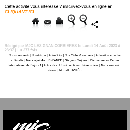
Cette activité vous intéresse ? inscrivez-vous en ligne en
CLIQUANT ICI
Rédigé par MJC LEZIGNAN-CORBIERES le Lundi 14 Août 2023 à
23:37 | Lu 277 fois
Nous découvrir
|
Numérique
|
Actualités
|
Nos Clubs & sections
|
Animation et action
culturelle
|
Nous rejoindre
|
ENFANCE
|
Stages / Séjours
|
Bienvenue au Centre
International de Séjour !
|
Actus des clubs & sections
|
Nous suivre
|
Nous soutenir
|
divers
|
NOS ACTIVITÉS