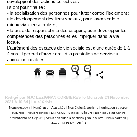
développent des actions collectives.
Ils ont pour finalité :
• la socialisation des personnes pour lutter contre l’isolement ;
• le développement des liens sociaux, pour favoriser le «
mieux vivre ensemble » ;
• la prise de responsabilité des usagers, pour développer les
compétences des personnes et les impliquer dans la vie
locale.
L’agrément des espaces de vie sociale est d’une durée de 1 à
4 ans. Il permet d’ouvrir droit à la prestation de service «
animation locale ».
Rédigé par MJC LEZIGNAN-CORBIERES le Mercredi 24 Novembre
2021 à 10:34 | Lu 416 fois
Nous découvrir
|
Numérique
|
Actualités
|
Nos Clubs & sections
|
Animation et action
culturelle
|
Nous rejoindre
|
ENFANCE
|
Stages / Séjours
|
Bienvenue au Centre
International de Séjour !
|
Actus des clubs & sections
|
Nous suivre
|
Nous soutenir
|
divers
|
NOS ACTIVITÉS