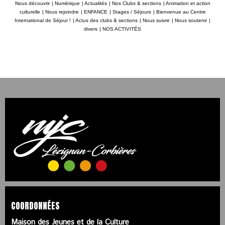
Nous découvrir
|
Numérique
|
Actualités
|
Nos Clubs & sections
|
Animation et action
culturelle
|
Nous rejoindre
|
ENFANCE
|
Stages / Séjours
|
Bienvenue au Centre
International de Séjour !
|
Actus des clubs & sections
|
Nous suivre
|
Nous soutenir
|
divers
|
NOS ACTIVITÉS
COORDONNÉES
Maison des Jeunes et de la Culture