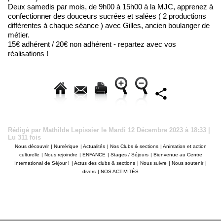
Deux samedis par mois, de 9h00 à 15h00 à la MJC, apprenez à
confectionner des douceurs sucrées et salées ( 2 productions
différentes à chaque séance ) avec Gilles, ancien boulanger de
métier.
15€ adhérent / 20€ non adhérent - repartez avec vos
réalisations !
Rédigé par Mathilde Lepissier le Mardi 12 Décembre 2023 à 18:33 |
Lu 311 fois
Nous découvrir
|
Numérique
|
Actualités
|
Nos Clubs & sections
|
Animation et action
culturelle
|
Nous rejoindre
|
ENFANCE
|
Stages / Séjours
|
Bienvenue au Centre
International de Séjour !
|
Actus des clubs & sections
|
Nous suivre
|
Nous soutenir
|
divers
|
NOS ACTIVITÉS