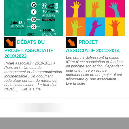
DÉBATS DU
PROJET
PROJET ASSOCIATIF
ASSOCIATIF 2011>2014
2018/2023
Les statuts définissent la raison
d'être d'une association et fondent
Projet associatif : 2018-2023 à
en principe son action. Cependant,
l'horizon ! . Un outil de
pour une mise en œuvre
management et de communication
opérationnelle de son projet, il est
indispensable . Un document
nécessaire qu'une association...
fédérateur servant de référence
Lire la suite
dans l’association . Le fruit d’un
travail...
Lire la suite