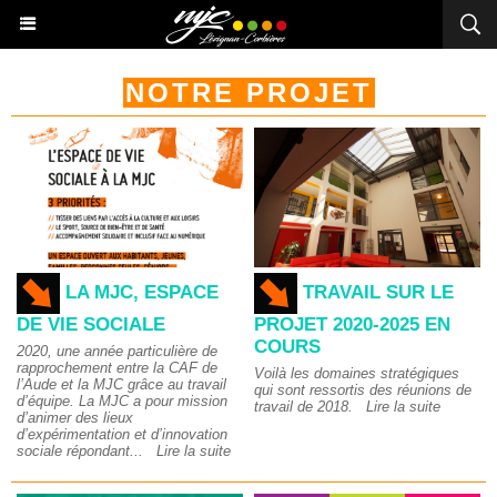
NOTRE PROJET
LA MJC, ESPACE
TRAVAIL SUR LE
DE VIE SOCIALE
PROJET 2020-2025 EN
COURS
2020, une année particulière de
rapprochement entre la CAF de
Voilà les domaines stratégiques
l’Aude et la MJC grâce au travail
qui sont ressortis des réunions de
d’équipe. La MJC a pour mission
travail de 2018.
Lire la suite
d’animer des lieux
d’expérimentation et d’innovation
sociale répondant...
Lire la suite