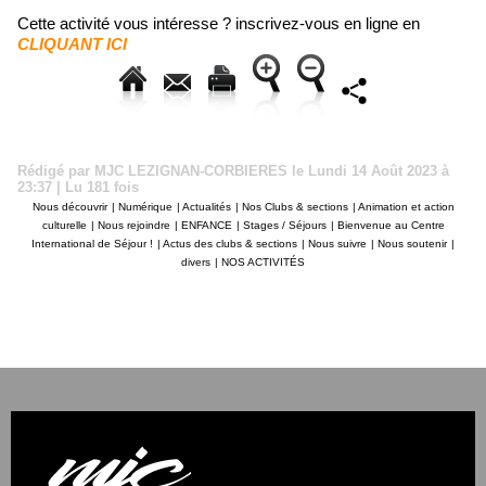
Cette activité vous intéresse ? inscrivez-vous en ligne en
CLIQUANT ICI
Rédigé par MJC LEZIGNAN-CORBIERES le Lundi 14 Août 2023 à
23:37 | Lu 181 fois
Nous découvrir
|
Numérique
|
Actualités
|
Nos Clubs & sections
|
Animation et action
culturelle
|
Nous rejoindre
|
ENFANCE
|
Stages / Séjours
|
Bienvenue au Centre
International de Séjour !
|
Actus des clubs & sections
|
Nous suivre
|
Nous soutenir
|
divers
|
NOS ACTIVITÉS