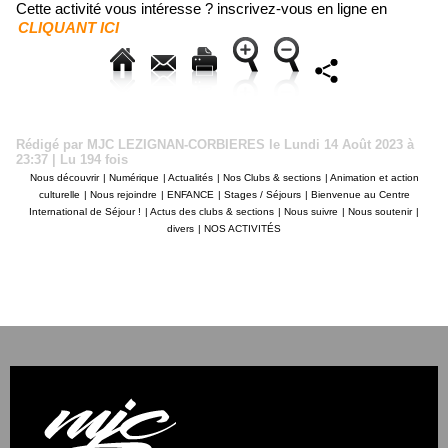
Cette activité vous intéresse ? inscrivez-vous en ligne en
CLIQUANT ICI
Rédigé par MJC LEZIGNAN-CORBIERES le Lundi 14 Août 2023 à
23:37 | Lu 194 fois
Nous découvrir
|
Numérique
|
Actualités
|
Nos Clubs & sections
|
Animation et action
culturelle
|
Nous rejoindre
|
ENFANCE
|
Stages / Séjours
|
Bienvenue au Centre
International de Séjour !
|
Actus des clubs & sections
|
Nous suivre
|
Nous soutenir
|
divers
|
NOS ACTIVITÉS