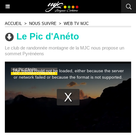
ACCUEIL
>
NOUS SUIVRE
>
WEB TV MJC
Le Pic d'Anéto
Le club de randonnée montagne de la MJC nous propose un
sommet Pyrénéens