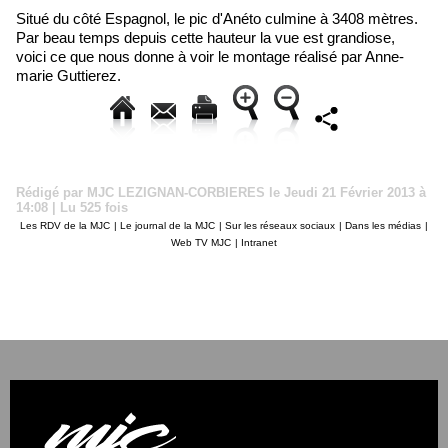
Situé du côté Espagnol, le pic d'Anéto culmine à 3408 mètres.
Par beau temps depuis cette hauteur la vue est grandiose,
voici ce que nous donne à voir le montage réalisé par Anne-
marie Guttierez.
Rédigé par MJC LEZIGNAN-CORBIERES le Jeudi 21 Février 2013 à
14:08 | Lu 525 fois
Les RDV de la MJC
|
Le journal de la MJC
|
Sur les réseaux sociaux
|
Dans les médias
|
Web TV MJC
|
Intranet