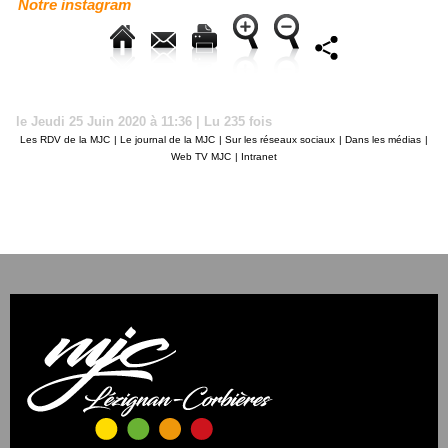
Notre instagram
le Jeudi 25 Juin 2020 à 11:36 | Lu 235 fois
Les RDV de la MJC
|
Le journal de la MJC
|
Sur les réseaux sociaux
|
Dans les médias
|
Web TV MJC
|
Intranet