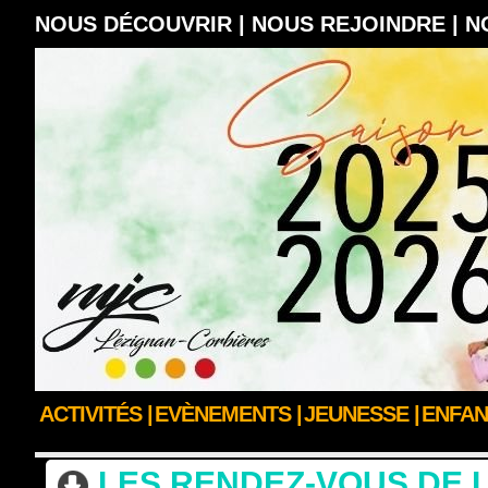
NOUS DÉCOUVRIR |
NOUS REJOINDRE |
N
ACTIVITÉS |
EVÈNEMENTS |
JEUNESSE |
ENFAN
ACCUEIL
>
NOUS SUIVRE
>
LES RDV DE LA MJC
LES RENDEZ-VOUS DE LA