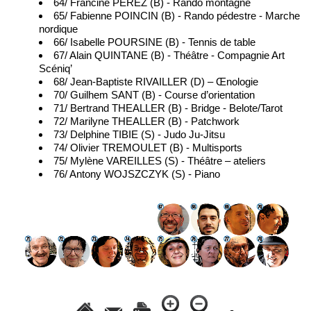
64/ Francine PEREZ (B) - Rando montagne
65/ Fabienne POINCIN (B) - Rando pédestre - Marche
nordique
66/ Isabelle POURSINE (B) - Tennis de table
67/ Alain QUINTANE (B) - Théâtre - Compagnie Art
Scéniq’
68/ Jean-Baptiste RIVAILLER (D) – Œnologie
70/ Guilhem SANT (B) - Course d’orientation
71/ Bertrand THEALLER (B) - Bridge - Belote/Tarot
72/ Marilyne THEALLER (B) - Patchwork
73/ Delphine TIBIE (S) - Judo Ju-Jitsu
74/ Olivier TREMOULET (B) - Multisports
75/ Mylène VAREILLES (S) - Théâtre – ateliers
76/ Antony WOJSZCZYK (S) - Piano