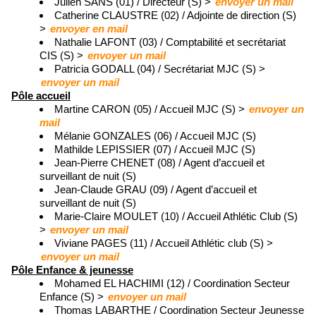
Julien SANS (01) / Directeur (S) >
envoyer un mail
Catherine CLAUSTRE (02) / Adjointe de direction (S)
>
envoyer en mail
Nathalie LAFONT (03) / Comptabilité et secrétariat
CIS (S) >
envoyer un mail
Patricia GODALL (04) / Secrétariat MJC (S) >
envoyer un mail
Pôle accueil
Martine CARON (05) / Accueil MJC (S) >
envoyer un
mail
Mélanie GONZALES (06) / Accueil MJC (S)
Mathilde LEPISSIER (07) / Accueil MJC (S)
Jean-Pierre CHENET (08) / Agent d’accueil et
surveillant de nuit (S)
Jean-Claude GRAU (09) / Agent d’accueil et
surveillant de nuit (S)
Marie-Claire MOULET (10) / Accueil Athlétic Club (S)
>
envoyer un mail
Viviane PAGES (11) / Accueil Athlétic club (S) >
envoyer un mail
Pôle Enfance & jeunesse
Mohamed EL HACHIMI (12) / Coordination Secteur
Enfance (S) >
envoyer un mail
Thomas LABARTHE / Coordination Secteur Jeunesse