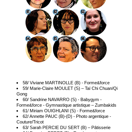
58/ Viviane MARTINOLLE (B) - Forme&force
59/ Marie-Claire MOULET (S) – Taï Chi Chuan/Qi
Gong
60/ Sandrine NAVARRO (S) - Babygym -
Forme&force - Gymnastique artistique – Zumbakids
61/ Miriam OUIGHLANI (S) - Forme&force
62/ Annette PAUC (B)-(D) - Photo argentique -
Couture/Tricot
63/ Sarah PERCIE DU SERT (B) – Pâtisserie