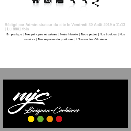
Rédigé par Administrateur du site le Vendredi 30 Août 2019 à 11:13
| Lu 8801 fois
En pratique
|
Nos principes et valeurs
|
Notre histoire
|
Notre projet
|
Nos équipes
|
Nos
services
|
Nos espaces de pratiques
|
L'Assemblée Générale