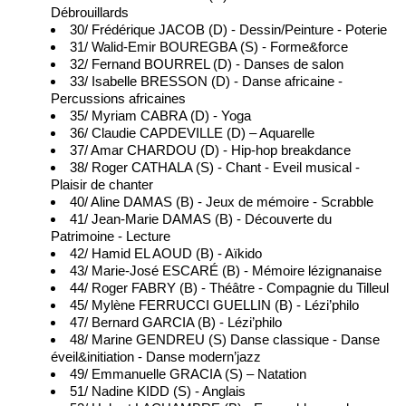
Débrouillards
30/ Frédérique JACOB (D) - Dessin/Peinture - Poterie
31/ Walid-Emir BOUREGBA (S) - Forme&force
32/ Fernand BOURREL (D) - Danses de salon
33/ Isabelle BRESSON (D) - Danse africaine -
Percussions africaines
35/ Myriam CABRA (D) - Yoga
36/ Claudie CAPDEVILLE (D) – Aquarelle
37/ Amar CHARDOU (D) - Hip-hop breakdance
38/ Roger CATHALA (S) - Chant - Eveil musical -
Plaisir de chanter
40/ Aline DAMAS (B) - Jeux de mémoire - Scrabble
41/ Jean-Marie DAMAS (B) - Découverte du
Patrimoine - Lecture
42/ Hamid EL AOUD (B) - Aïkido
43/ Marie-José ESCARÉ (B) - Mémoire lézignanaise
44/ Roger FABRY (B) - Théâtre - Compagnie du Tilleul
45/ Mylène FERRUCCI GUELLIN (B) - Lézi’philo
47/ Bernard GARCIA (B) - Lézi’philo
48/ Marine GENDREU (S) Danse classique - Danse
éveil&initiation - Danse modern’jazz
49/ Emmanuelle GRACIA (S) – Natation
51/ Nadine KIDD (S) - Anglais