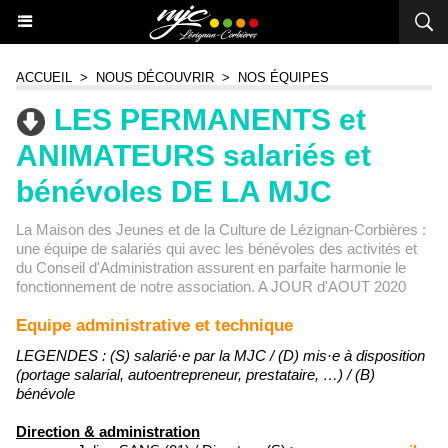
ACCUEIL
>
NOUS DÉCOUVRIR
>
NOS ÉQUIPES
LES PERMANENTS et
ANIMATEURS salariés et
bénévoles DE LA MJC
La Maison des Jeunes et de la Culture de Lézignan-Corbières :
une équipe de salariés qui avec les bénévoles des activités et
du Conseil d'Administration assurent en parfaite harmonie le
fonctionnement de notre association. A JOUR d'AOUT 2020
Equipe administrative et technique
LEGENDES : (S) salarié·e par la MJC / (D) mis·e à disposition
(portage salarial, autoentrepreneur, prestataire, …) / (B)
bénévole
Direction & administration