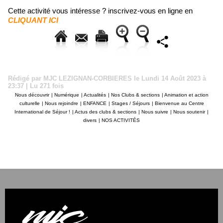
Cette activité vous intéresse ? inscrivez-vous en ligne en
CLIQUANT ICI
Rédigé par MJC LEZIGNAN-CORBIERES le Lundi 14 Août 2023 à
23:37 | Lu 271 fois
Nous découvrir
|
Numérique
|
Actualités
|
Nos Clubs & sections
|
Animation et action
culturelle
|
Nous rejoindre
|
ENFANCE
|
Stages / Séjours
|
Bienvenue au Centre
International de Séjour !
|
Actus des clubs & sections
|
Nous suivre
|
Nous soutenir
|
divers
|
NOS ACTIVITÉS