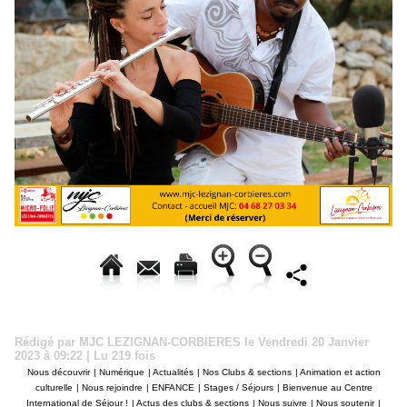
Rédigé par MJC LEZIGNAN-CORBIERES le Vendredi 20 Janvier
2023 à 09:22 | Lu 219 fois
Nous découvrir
|
Numérique
|
Actualités
|
Nos Clubs & sections
|
Animation et action
culturelle
|
Nous rejoindre
|
ENFANCE
|
Stages / Séjours
|
Bienvenue au Centre
International de Séjour !
|
Actus des clubs & sections
|
Nous suivre
|
Nous soutenir
|