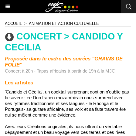
ACCUEIL
>
ANIMATION ET ACTION CULTURELLE
CONCERT > CANDIDO Y
CECILIA
Proposée dans le cadre des soirées "GRAINS DE
FOLIE"
Concert à 20h - Tapas africains à partir de 19h à la MJC
Les artistes
'Candido et Cécilia', un cocktail surprenant dont on n'oublie pas
la saveur : ce Duo franco-mozambicain nous surprend avec
ses rythmes traditionnels et ses langues - le Rhonga et le
Portugais- sa guitare africaine, ses voix et sa flute traversière
qui se mêlent comme une évidence.
Avec leurs Créations originales, ils nous offrent un véritable
dépaysement et un beau voyage vers ces terres et ces rives