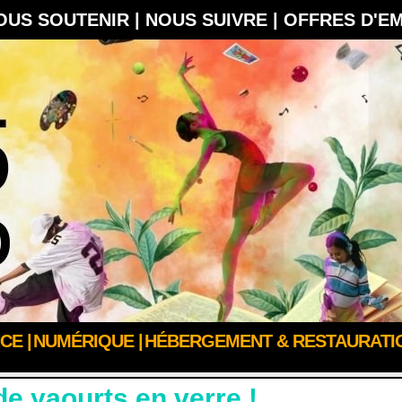
OUS SOUTENIR |
NOUS SUIVRE |
OFFRES D'E
CE |
NUMÉRIQUE |
HÉBERGEMENT & RESTAURATIO
e yaourts en verre !