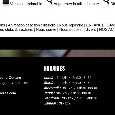
Version imprimable
Augmenter la taille du texte
Dim
ons
|
Animation et action culturelle
|
Nous rejoindre
|
ENFANCE
|
Stag
es clubs & sections
|
Nous suivre
|
Nous soutenir
|
divers
|
NOS ACT
HORAIRES
de la Culture
Lundi
: 9h-12h / 13h30-18h30
zignan-Corbières
Mardi :
9h-12h / 13h30-18h30
Mercredi :
9h-12h / 13h30-18h30
bieres.com
Jeudi :
9h-12h / 13h30-18h30
Vendredi :
9h-12h / 13h30-18h30
Samedi :
9h-12h