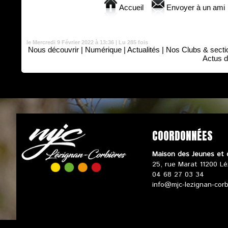
Accueil
Envoyer à un ami
le Mercredi 9 Février 2022 à 13:36 | Lu 285 fois
Nous découvrir
|
Numérique
|
Actualités
|
Nos Clubs & secti
Actus d
COORDONNÉES
Maison des Jeunes et 
25, rue Marat 11200 Lé
04 68 27 03 34
info@mjc-lezignan-cor