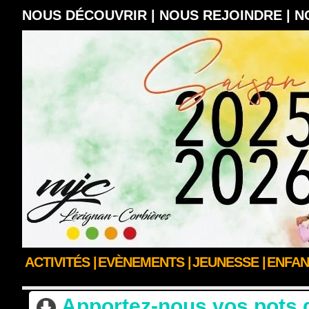
NOUS DÉCOUVRIR |
NOUS REJOINDRE |
N
ACTIVITÉS |
EVÈNEMENTS |
JEUNESSE |
ENFAN
ACCUEIL
>
ACTUALITÉS
Apportez-nous vos pots d