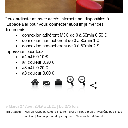
Deux ordinateurs avec accès internet sont disponibles à
l’Espace Bar pour vous connecter et/ou imprimer des
documents.
connexion adhérent MJC de 0 à 60min 0,50 €
connexion non-adhérent de 0 à 30min 1 €
connexion non-adhérent de 0 à 60min 2 €
impression pour tous
a4 n&b 0,10 €
a4 couleur 0,30 €
a3 n&b 0,20 €
a3 couleur 0,60 €
le Mardi 27 Août 2019 à 11:21 | Lu 275 fois
En pratique
|
Nos principes et valeurs
|
Notre histoire
|
Notre projet
|
Nos équipes
|
Nos
services
|
Nos espaces de pratiques
|
L'Assemblée Générale