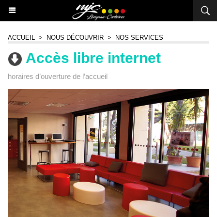
ACCUEIL
>
NOUS DÉCOUVRIR
>
NOS SERVICES
Accès libre internet
horaires d’ouverture de l’accueil