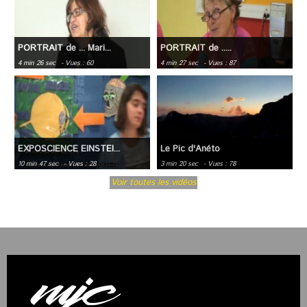
PORTRAIT de ... Mari...
PORTRAIT de .....
4 min 26 sec
- Vues : 60
4 min 27 sec
- Vues : 87
EXPOSCIENCE EINSTEI...
Le Pic d'Anéto
10 min 47 sec
- Vues : 28
3 min 20 sec
- Vues : 78
Voir toutes les vidéos