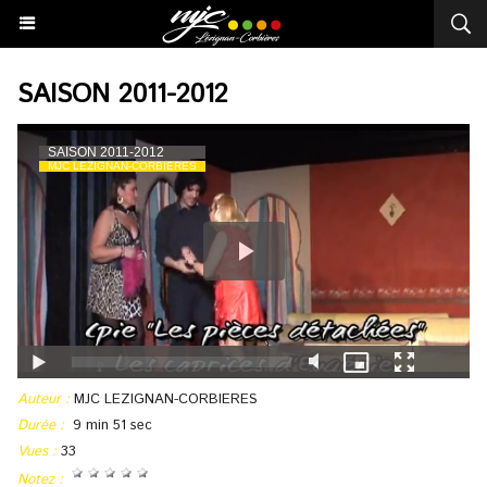
SAISON 2011-2012
Auteur :
MJC LEZIGNAN-CORBIERES
Durée :
9 min 51 sec
Vues :
33
Notez :