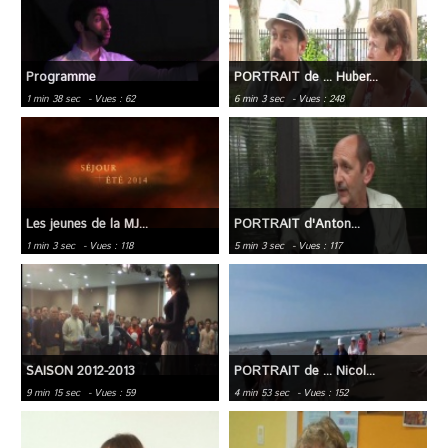
Programme
PORTRAIT de ... Huber...
1 min 38 sec
- Vues : 62
6 min 3 sec
- Vues : 248
Les jeunes de la MJ...
PORTRAIT d'Anton...
1 min 3 sec
- Vues : 118
5 min 3 sec
- Vues : 117
SAISON 2012-2013
PORTRAIT de ... Nicol...
9 min 15 sec
- Vues : 59
4 min 53 sec
- Vues : 152