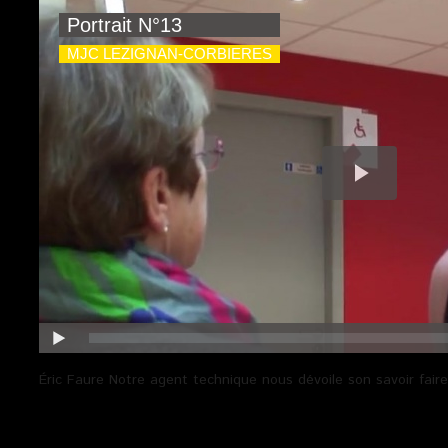
Éric Faure Notre agent technique nous dévoile son savoir faire..