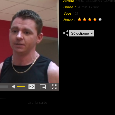
Auteur :
MJC LEZIGNAN-CORBI
Durée :
4 min 15 sec
Vues :
21
Notez :
....
Lire la suite