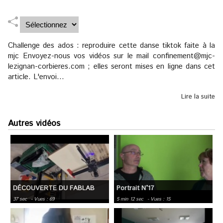
Challenge des ados : reproduire cette danse tiktok faite à la
mjc Envoyez-nous vos vidéos sur le mail confinement@mjc-
lezignan-corbieres.com ; elles seront mises en ligne dans cet
article. L'envoi...
Lire la suite
Autres vidéos
DÉCOUVERTE DU FABLAB
Portrait N°17
37 sec
- Vues : 69
5 min 12 sec
- Vues : 15