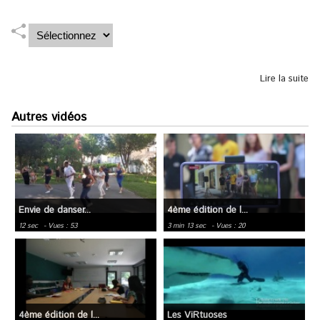
Lire la suite
Autres vidéos
Envie de danser...
4ème édition de l...
12 sec
- Vues : 53
3 min 13 sec
- Vues : 20
4ème édition de l...
Les ViRtuoses