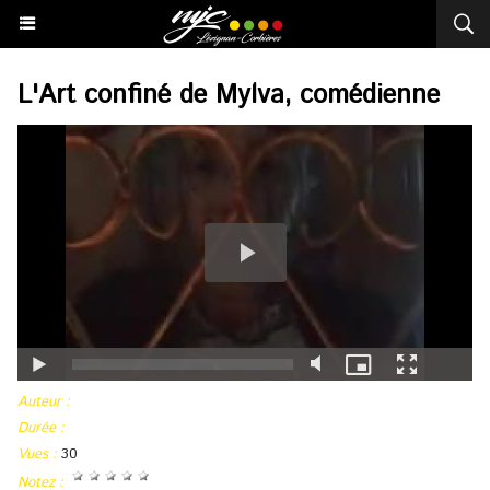
L'Art confiné de Mylva, comédienne
Auteur :
Durée :
Vues :
30
Notez :