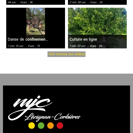
44 sec
- Vues : 36
2 min 59 sec
- Vues : 34
Danse de confinemen...
Culture en ligne
1 min 14 sec
- Vues : 19
1 min 20 sec
- Vues : 86
Voir toutes les vidéos