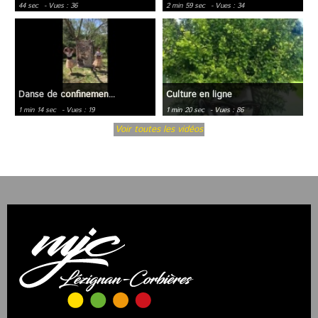
44 sec
- Vues : 36
2 min 59 sec
- Vues : 34
Danse de confinemen...
Culture en ligne
1 min 14 sec
- Vues : 19
1 min 20 sec
- Vues : 86
Voir toutes les vidéos