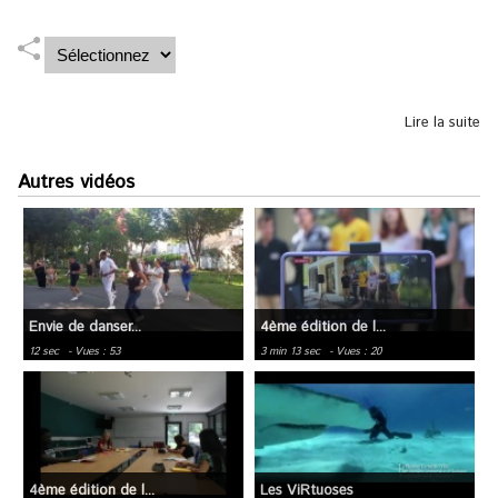
Lire la suite
Autres vidéos
Envie de danser...
4ème édition de l...
12 sec
- Vues : 53
3 min 13 sec
- Vues : 20
4ème édition de l...
Les ViRtuoses