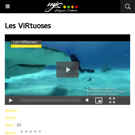
Les ViRtuoses
Auteur :
Durée :
Vues :
23
Notez :