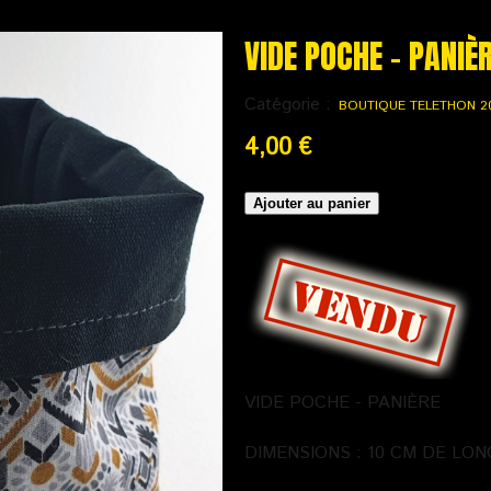
VIDE POCHE - PANIÈ
Catégorie :
BOUTIQUE TELETHON 2
4,00 €
VIDE POCHE - PANIÈRE
DIMENSIONS : 10 CM DE LON