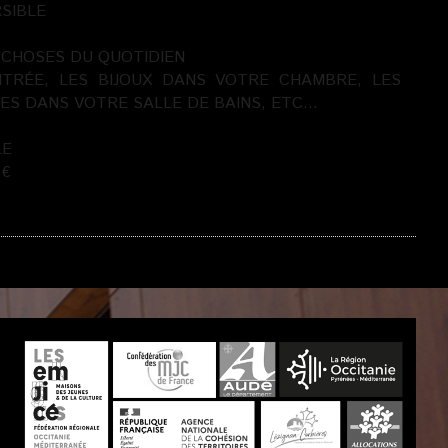
SIBLE
 CHOSES DU QUOTIDIEN
TRÉE, LES BIJOUX DANS VOTRE CHAMBRE, LES
ES DANS VOTRE SALLE DE BAINS, ETC…
LE
 €