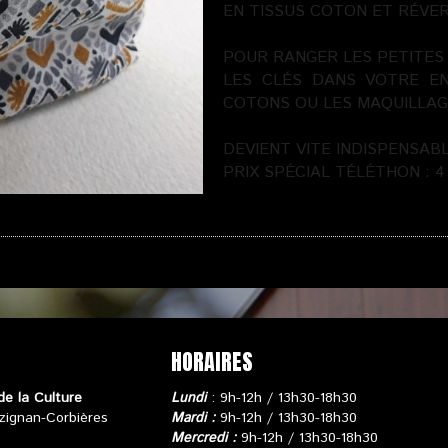
EN TISSUS COTON ET RÉVER
POUR RANGER LES PETITES
LES CLÉS DANS VOTRE EN
COTONS OU LES MAQUILLAG
DEVIENT VITE INDISPENSAB
PRIX SPÉCIAL TÉLÉTHON : 4
ER
|
NOUS CONTACTER
HORAIRES
de la Culture
Lundi
: 9h-12h / 13h30-18h30
zignan-Corbières
Mardi :
9h-12h / 13h30-18h30
Mercredi :
9h-12h / 13h30-18h30