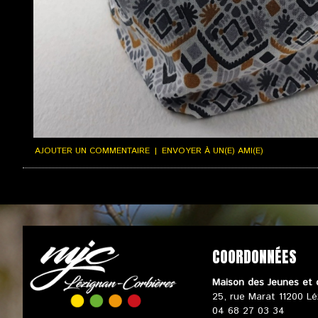
AJOUTER UN COMMENTAIRE
|
ENVOYER À UN(E) AMI(E)
SUIVI DE COMMANDE
|
CONDITIONS GÉNÉRALES DE VENTES
|
VOTRE PANI
COORDONNÉES
Maison des Jeunes et 
25, rue Marat 11200 Lé
04 68 27 03 34