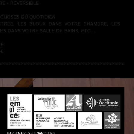
RE - RÉVERSIBLE
 CHOSES DU QUOTIDIEN
TRÉE, LES BIJOUX DANS VOTRE CHAMBRE, LES
ES DANS VOTRE SALLE DE BAINS, ETC…
LE
 €
PARTENAIRES / FINANCEURS