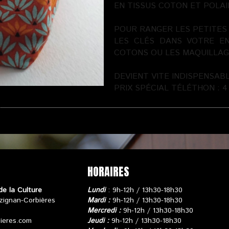
EN TISSUS COTON ET POLAI
POUR RANGER LES PETITES
LES CLÉS DANS VOTRE EN
COTONS OU LES MAQUILLAG
DEVIENT VITE INDISPENSAB
PRIX SPÉCIAL TÉLÉTHON : 4
ER
|
NOUS CONTACTER
HORAIRES
de la Culture
Lundi
: 9h-12h / 13h30-18h30
zignan-Corbières
Mardi :
9h-12h / 13h30-18h30
Mercredi :
9h-12h / 13h30-18h30
bieres.com
Jeudi :
9h-12h / 13h30-18h30