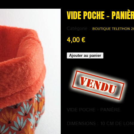
VIDE POCHE - PANIÈ
Catégorie :
BOUTIQUE TELETHON 2
4,00 €
VIDE POCHE - PANIÈRE
DIMENSIONS : 10 CM DE LON