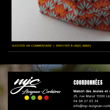
AJOUTER UN COMMENTAIRE
|
ENVOYER À UN(E) AMI(E)
SUIVI DE COMMANDE
|
CONDITIONS GÉNÉRALES DE VENTES
|
VOTRE PANI
COORDONNÉES
Maison des Jeunes et 
25, rue Marat 11200 Lé
04 68 27 03 34
info@mjc-lezignan-cor