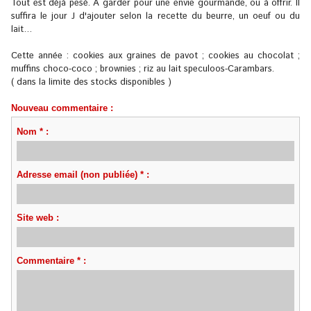
Tout est déjà pesé. À garder pour une envie gourmande, ou à offrir. Il
suffira le jour J d'ajouter selon la recette du beurre, un oeuf ou du
lait…
Cette année : cookies aux graines de pavot ; cookies au chocolat ;
muffins choco-coco ; brownies ; riz au lait speculoos-Carambars.
( dans la limite des stocks disponibles )
Nouveau commentaire :
Nom * :
Adresse email (non publiée) * :
Site web :
Commentaire * :