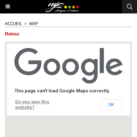
ACCUEIL
>
MAP
Retour
RESTO MJC | Menu du jour
This page can't load Google Maps correctly.
Do you own this
OK
website?