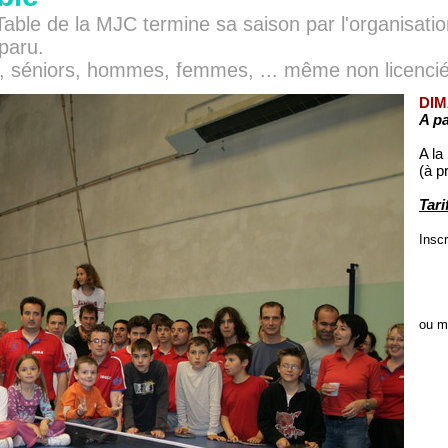
able de la MJC termine sa saison par l'organisat
sparu.
s, séniors, hommes, femmes, ... même non licenciés
DIM
A pa
A la
(à p
Tari
Insc
ou m