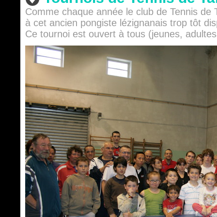
Comme chaque année le club de Tennis de T
à cet ancien pongiste lézignanais trop tôt di
Ce tournoi est ouvert à tous (jeunes, adulte