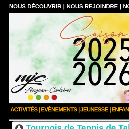
NOUS DÉCOUVRIR |
NOUS REJOINDRE |
N
ACTIVITÉS |
EVÈNEMENTS |
JEUNESSE |
ENFAN
ACCUEIL
>
ACTUS DES CLUBS & SECTIONS
>
ACTUALITÉS PÔLE SPORT & B
Tournois de Tennis de Ta