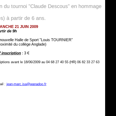
ion du tournoi "Claude Descous" en hommage
) à partir de 6 ans.
ANCHE 21 JUIN 2009
rtir de 9h
 nouvelle Halle de Sport "Louis TOURNIER"
roximité du collège Anglade)
f inscription
: 3 €
riptions avant le 18/06/2009 au 04 68 27 40 55 (HR) 06 82 33 27 63
ail :
jean-marc.isa@wanadoo.fr