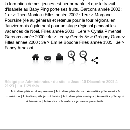
la formation de nos jeunes est performante et que le travail
d’Isabelle au Baby Ping porte ses fruits. Garçons année 2002 :
1 er > Théo Montoliu Filles année 2002 : 1ère > Morgane
Poursine (4e au général) et retenue pour le tour régional en
Janvier mais également pour un stage régional pendant les
vacances de Noël. Filles année 2001 : 1ère > Cyntia Pimentel
Garçons année 2000 : 4e > Lenny Geerts 5e > Grégory Gomez
Filles année 2000 : 3e > Emilie Bouche Filles année 1999 : 3e >
Fanny Ameloot
Rédigé par Administrateur du site le Jeudi 10 Décembre 2009 à
21:23 | Lu 1129 fois
Actualités pôle art & expression
|
Actualités pôle danse
|
Actualités pôle savoirs &
numérique
|
Actualités pôle jeux & loisirs
|
Actualités pôle musique
|
Actualités pôle sport
& bien-être
|
Actualités pôle enfance jeunesse parentalité