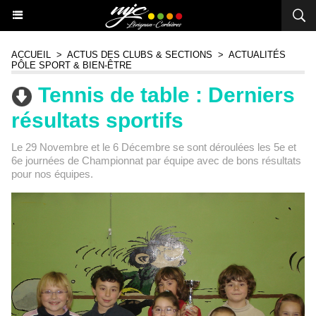
ACCUEIL
>
ACTUS DES CLUBS & SECTIONS
>
ACTUALITÉS
PÔLE SPORT & BIEN-ÊTRE
Tennis de table : Derniers
résultats sportifs
Le 29 Novembre et le 6 Décembre se sont déroulées les 5e et
6e journées de Championnat par équipe avec de bons résultats
pour nos équipes.