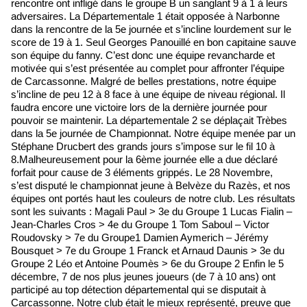
rencontre ont infligé dans le groupe B un sanglant 9 à 1 à leurs
adversaires. La Départementale 1 était opposée à Narbonne
dans la rencontre de la 5e journée et s’incline lourdement sur le
score de 19 à 1. Seul Georges Panouillé en bon capitaine sauve
son équipe du fanny. C’est donc une équipe revancharde et
motivée qui s’est présentée au complet pour affronter l’équipe
de Carcassonne. Malgré de belles prestations, notre équipe
s’incline de peu 12 à 8 face à une équipe de niveau régional. Il
faudra encore une victoire lors de la dernière journée pour
pouvoir se maintenir. La départementale 2 se déplaçait Trèbes
dans la 5e journée de Championnat. Notre équipe menée par un
Stéphane Drucbert des grands jours s’impose sur le fil 10 à
8.Malheureusement pour la 6ème journée elle a due déclaré
forfait pour cause de 3 éléments grippés. Le 28 Novembre,
s’est disputé le championnat jeune à Belvèze du Razès, et nos
équipes ont portés haut les couleurs de notre club. Les résultats
sont les suivants : Magali Paul > 3e du Groupe 1 Lucas Fialin –
Jean-Charles Cros > 4e du Groupe 1 Tom Saboul – Victor
Roudovsky > 7e du Groupe1 Damien Aymerich – Jérémy
Bousquet > 7e du Groupe 1 Franck et Arnaud Daunis > 3e du
Groupe 2 Léo et Antoine Poumès > 6e du Groupe 2 Enfin le 5
décembre, 7 de nos plus jeunes joueurs (de 7 à 10 ans) ont
participé au top détection départemental qui se disputait à
Carcassonne. Notre club était le mieux représenté, preuve que