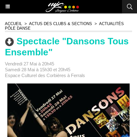
ACCUEIL
>
ACTUS DES CLUBS & SECTIONS
>
ACTUALITÉS
PÔLE DANSE
Spectacle "Dansons Tous
Ensemble"
Vendredi 27 Mai à 20h45
Samedi 28 Mai à 15h30 et 20h45
Espace Culturel des Corbières à Ferrals