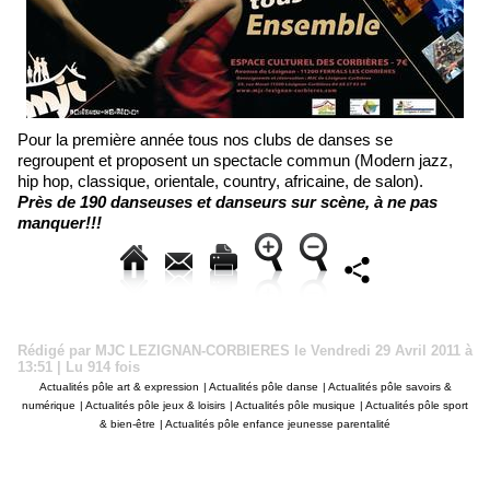
Pour la première année tous nos clubs de danses se
regroupent et proposent un spectacle commun (Modern jazz,
hip hop, classique, orientale, country, africaine, de salon).
Près de 190 danseuses et danseurs sur scène, à ne pas
manquer!!!
Rédigé par MJC LEZIGNAN-CORBIERES le Vendredi 29 Avril 2011 à
13:51 | Lu 914 fois
Actualités pôle art & expression
|
Actualités pôle danse
|
Actualités pôle savoirs &
numérique
|
Actualités pôle jeux & loisirs
|
Actualités pôle musique
|
Actualités pôle sport
& bien-être
|
Actualités pôle enfance jeunesse parentalité