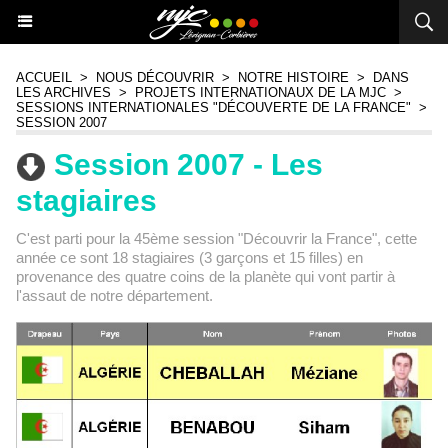
ACCUEIL
>
NOUS DÉCOUVRIR
>
NOTRE HISTOIRE
>
DANS
LES ARCHIVES
>
PROJETS INTERNATIONAUX DE LA MJC
>
SESSIONS INTERNATIONALES "DÉCOUVERTE DE LA FRANCE"
>
SESSION 2007
Session 2007 - Les
stagiaires
C'est parti pour la 45ème session "Découvrir la France", cette
année ce sont 18 stagiaires (3 garçons et 15 filles) en
provenance des quatre coins de la planète qui vont partir à
l'assaut de notre département.