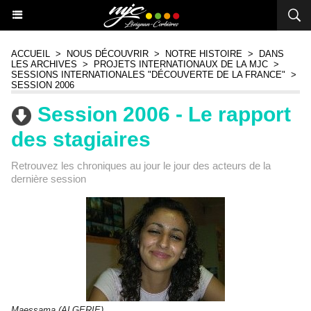
ACCUEIL
>
NOUS DÉCOUVRIR
>
NOTRE HISTOIRE
>
DANS
LES ARCHIVES
>
PROJETS INTERNATIONAUX DE LA MJC
>
SESSIONS INTERNATIONALES "DÉCOUVERTE DE LA FRANCE"
>
SESSION 2006
Session 2006 - Le rapport
des stagiaires
Retrouvez les chroniques au jour le jour des acteurs de la
dernière session
Maessama (ALGERIE)