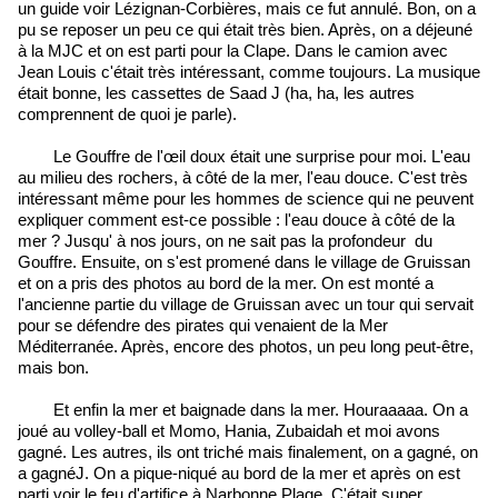
un guide voir Lézignan-Corbières, mais ce fut annulé. Bon, on a
pu se reposer un peu ce qui était très bien. Après, on a déjeuné
à la MJC et on est parti pour la Clape. Dans le camion avec
Jean Louis c'était très intéressant, comme toujours. La musique
était bonne, les cassettes de Saad J (ha, ha, les autres
comprennent de quoi je parle).
Le Gouffre de l'œil doux était une surprise pour moi. L'eau
au milieu des rochers, à côté de la mer, l'eau douce. C'est très
intéressant même pour les hommes de science qui ne peuvent
expliquer comment est-ce possible : l'eau douce à côté de la
mer ? Jusqu' à nos jours, on ne sait pas la profondeur du
Gouffre. Ensuite, on s'est promené dans le village de Gruissan
et on a pris des photos au bord de la mer. On est monté a
l'ancienne partie du village de Gruissan avec un tour qui servait
pour se défendre des pirates qui venaient de la Mer
Méditerranée. Après, encore des photos, un peu long peut-être,
mais bon.
Et enfin la mer et baignade dans la mer. Houraaaaa. On a
joué au volley-ball et Momo, Hania, Zubaidah et moi avons
gagné. Les autres, ils ont triché mais finalement, on a gagné, on
a gagnéJ. On a pique-niqué au bord de la mer et après on est
parti voir le feu d'artifice à Narbonne Plage. C'était super,