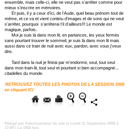
ensemble, mais celle-ci, elle ne veut pas s'arrêter comme pour
mieux s'inscrire en mémoires.
Et puis, il y a ceux d'ici, de l'Aude, quel beau prénom tout de
même, et ce va et vient continu d'images et de sons qui ne veut
s'arrêter, pourquoi s'arrêterai t'il d'ailleurs!!! Le monde est
magique, parfois.
Moi je suis là dans mon lit, en partances, les yeux fermés
sans pourtant trouver le sommeil, je suis là dans mon lit mais
aussi dans ce train de nuit avec eux, pardon, avec vous j'veux
dire.
Tard dans la nuit je finirai par m'endormir, seul, tout seul
dans mon train-lit, tout seul et pourtant si bien accompagné…
citadelles du monde.
RETROUVEZ TOUTES LES PHOTOS DE LA SESSION 2006
en cliquant ICI
Rédigé par Administrateur du site le Lundi 11 Septembre 2006 à
17:09 | Lu 1902 fois